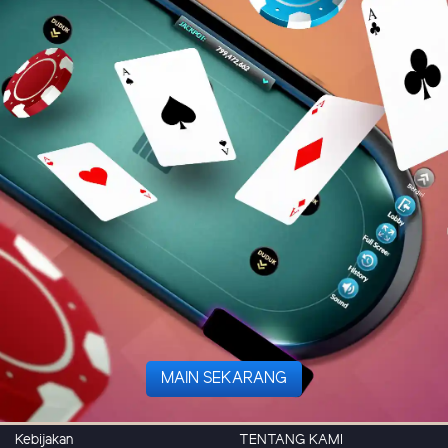
MAIN SEKARANG
Kebijakan
TENTANG KAMI